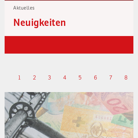
Aktuelles
Neuigkeiten
1
2
3
4
5
6
7
8