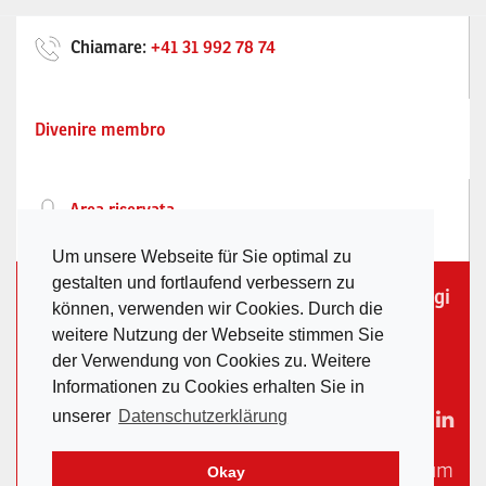
Chiamare:
+41 31 992 78 74
Divenire membro
Area riservata
Um unsere Webseite für Sie optimal zu
gestalten und fortlaufend verbessern zu
Società degli Imprenditori Svizzeri dei ponteggi
können, verwenden wir Cookies. Durch die
/ Waldeggstrasse 37 / Postfach 246 / 3097
weitere Nutzung der Webseite stimmen Sie
Liebefeld /
sekretariat@sguv.ch
der Verwendung von Cookies zu. Weitere
Informationen zu Cookies erhalten Sie in
unserer
Datenschutzerklärung
Privacy Policy
|
Impressum
Okay