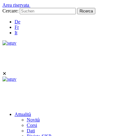
Area riservata
Cercare:
Ricerca
De
Fr
It
✕
Attualità
Novità
Corsi
Dati