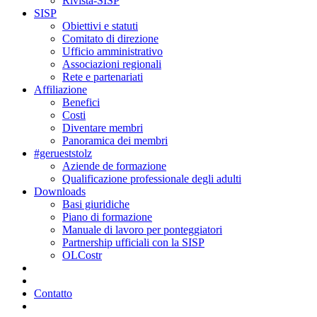
Rivista-SISP
SISP
Obiettivi e statuti
Comitato di direzione
Ufficio amministrativo
Associazioni regionali
Rete e partenariati
Affiliazione
Benefici
Costi
Diventare membri
Panoramica dei membri
#gerueststolz
Aziende de formazione
Qualificazione professionale degli adulti
Downloads
Basi giuridiche
Piano di formazione
Manuale di lavoro per ponteggiatori
Partnership ufficiali con la SISP
OLCostr
Contatto