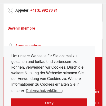
Appeler:
+41 31 992 78 74
Devenir membre
Acces membres
Um unsere Webseite für Sie optimal zu
gestalten und fortlaufend verbessern zu
Société des entrepreneurs Suisses en
können, verwenden wir Cookies. Durch die
échafaudages
/ Waldeggstrasse 37 / Postfach
weitere Nutzung der Webseite stimmen Sie
246 / 3097 Liebefeld /
sekretariat@sguv.ch
der Verwendung von Cookies zu. Weitere
Informationen zu Cookies erhalten Sie in
unserer
Datenschutzerklärung
Confidentialité
|
Impressum
Okay