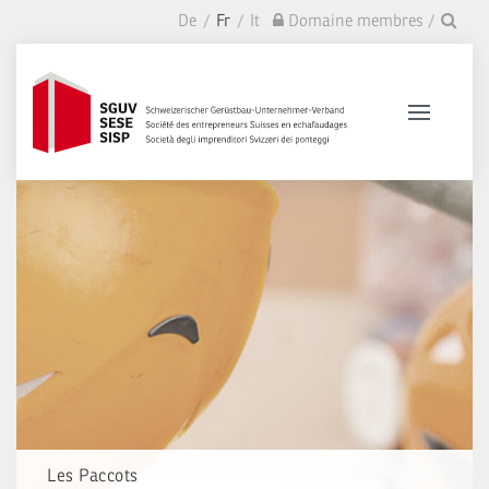
De
Fr
It
Domaine membres
Les Paccots