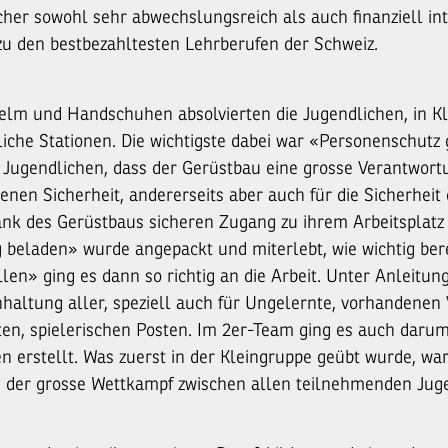
cher sowohl sehr abwechslungsreich als auch finanziell int
zu den bestbezahltesten Lehrberufen der Schweiz.
Helm und Handschuhen absolvierten die Jugendlichen, in Kl
liche Stationen. Die wichtigste dabei war «Personenschutz
e Jugendlichen, dass der Gerüstbau eine grosse Verantwortu
genen Sicherheit, andererseits aber auch für die Sicherhei
ank des Gerüstbaus sicheren Zugang zu ihrem Arbeitsplatz 
 beladen» wurde angepackt und miterlebt, wie wichtig berei
len» ging es dann so richtig an die Arbeit. Unter Anleitu
inhaltung aller, speziell auch für Ungelernte, vorhandenen 
en, spielerischen Posten. Im 2er-Team ging es auch daru
n erstellt. Was zuerst in der Kleingruppe geübt wurde, wa
 der grosse Wettkampf zwischen allen teilnehmenden Jug