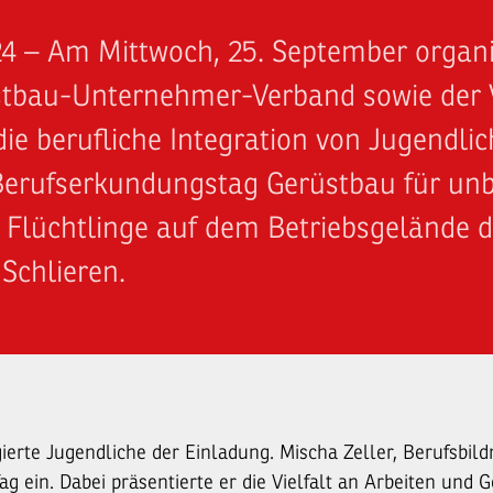
24 – Am Mittwoch, 25. September organi
stbau-Unternehmer-Verband sowie der 
 die berufliche Integration von Jugendli
Berufserkundungstag Gerüstbau für unb
 Flüchtlinge auf dem Betriebsgelände d
Schlieren.
ierte Jugendliche der Einladung. Mischa Zeller, Berufsbild
ag ein. Dabei präsentierte er die Vielfalt an Arbeiten und