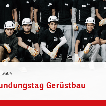
ng SGUV
undungstag Gerüstbau