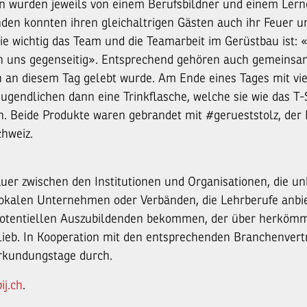
en wurden jeweils von einem Berufsbildner und einem Ler
enden konnten ihren gleichaltrigen Gästen auch ihr Feuer u
ie wichtig das Team und die Teamarbeit im Gerüstbau ist: «
en uns gegenseitig». Entsprechend gehören auch gemeins
h an diesem Tag gelebt wurde. Am Ende eines Tages mit vi
Jugendlichen dann eine Trinkflasche, welche sie wie das T-
 Beide Produkte waren gebrandet mit #gerueststolz, der 
hweiz.
uer zwischen den Institutionen und Organisationen, die un
lokalen Unternehmen oder Verbänden, die Lehrberufe anbi
otentiellen Auszubildenden bekommen, der über herkömm
ieb. In Kooperation mit den entsprechenden Branchenvertr
erkundungstage durch.
ij.ch
.