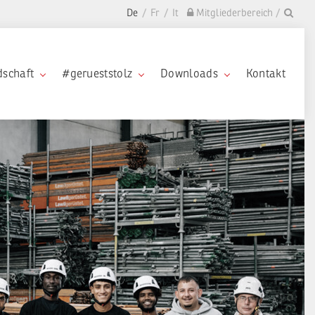
De
Fr
It
Mitgliederbereich
dschaft
#gerueststolz
Downloads
Kontakt