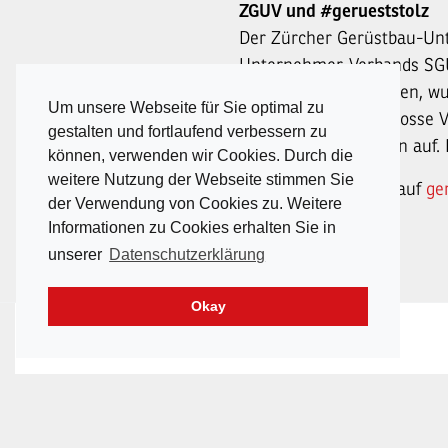
ZGUV und #gerueststolz
Der Zürcher Gerüstbau-Unt
Unternehmer-Verbands SGUV
stärker zu positionieren, w
Um unsere Webseite für Sie optimal zu
zeigt der SGUV die grosse 
gestalten und fortlaufend verbessern zu
der GerüstbauerInnen auf. 
können, verwenden wir Cookies. Durch die
weitere Nutzung der Webseite stimmen Sie
Mehr Informationen auf
ge
der Verwendung von Cookies zu. Weitere
Informationen zu Cookies erhalten Sie in
unserer
Datenschutzerklärung
Okay
Login Mitgliederbereich
Schweizerischer Gerüstbau-Unternehmer-Verband
Waldeggstrasse 37 / Postfach 246 / 3097 Liebefeld /
se